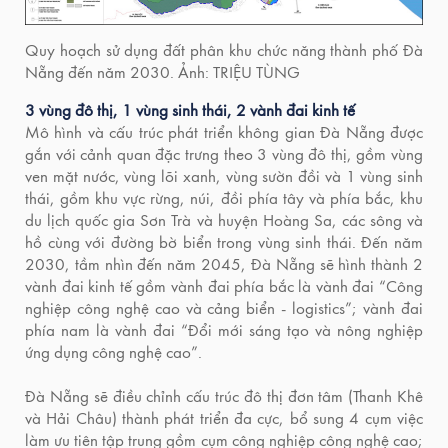
Quy hoạch sử dụng đất phân khu chức năng thành phố Đà
Nẵng đến năm 2030. Ảnh: TRIỆU TÙNG
3 vùng đô thị, 1 vùng sinh thái, 2 vành đai kinh tế
Mô hình và cấu trúc phát triển không gian Đà Nẵng được
gắn với cảnh quan đặc trưng theo 3 vùng đô thị, gồm vùng
ven mặt nước, vùng lõi xanh, vùng sườn đồi và 1 vùng sinh
thái, gồm khu vực rừng, núi, đồi phía tây và phía bắc, khu
du lịch quốc gia Sơn Trà và huyện Hoàng Sa, các sông và
hồ cùng với đường bờ biển trong vùng sinh thái. Đến năm
2030, tầm nhìn đến năm 2045, Đà Nẵng sẽ hình thành 2
vành đai kinh tế gồm vành đai phía bắc là vành đai “Công
nghiệp công nghệ cao và cảng biển - logistics”; vành đai
phía nam là vành đai “Đổi mới sáng tạo và nông nghiệp
ứng dụng công nghệ cao”.
Đà Nẵng sẽ điều chỉnh cấu trúc đô thị đơn tâm (Thanh Khê
và Hải Châu) thành phát triển đa cực, bổ sung 4 cụm việc
làm ưu tiên tập trung gồm cụm công nghiệp công nghệ cao;