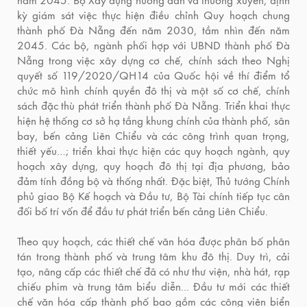
năm 2045. Bộ Xây dựng hướng dẫn và thường xuyên, định
kỳ giám sát việc thực hiện điều chỉnh Quy hoạch chung
thành phố Đà Nẵng đến năm 2030, tầm nhìn đến năm
2045. Các bộ, ngành phối hợp với UBND thành phố Đà
Nẵng trong việc xây dựng cơ chế, chính sách theo Nghị
quyết số 119/2020/QH14 của Quốc hội về thí điểm tổ
chức mô hình chính quyền đô thị và một số cơ chế, chính
sách đặc thù phát triển thành phố Đà Nẵng. Triển khai thực
hiện hệ thống cơ sở hạ tầng khung chính của thành phố, sân
bay, bến cảng Liên Chiểu và các công trình quan trọng,
thiết yếu…; triển khai thực hiện các quy hoạch ngành, quy
hoạch xây dựng, quy hoạch đô thị tại địa phương, bảo
đảm tính đồng bộ và thống nhất. Đặc biệt, Thủ tướng Chính
phủ giao Bộ Kế hoạch và Đầu tư, Bộ Tài chính tiếp tục cân
đối bố trí vốn để đầu tư phát triển bến cảng Liên Chiểu.
Theo quy hoạch, các thiết chế văn hóa được phân bố phân
tán trong thành phố và trung tâm khu đô thị. Duy trì, cải
tạo, nâng cấp các thiết chế đã có như thư viện, nhà hát, rạp
chiếu phim và trung tâm biểu diễn... Đầu tư mới các thiết
chế văn hóa cấp thành phố bao gồm các công viên biển