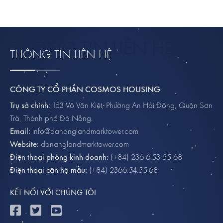
THÔNG TIN LIÊN HỆ
CÔNG TY CỔ PHẦN COSMOS HOUSING
Trụ sở chính:
153 Võ Văn Kiệt, Phường An Hải Đông, Quận Sơn
Trà, Thành phố Đà Nẵng.
Email:
info@dananglandmarktower.com
Website:
dananglandmarktower.com
Điện thoại phòng kinh doanh:
(+84) 236 6.53 55 68
Điện thoại căn hộ mẫu:
(+84) 2366.54.55.68
KẾT NỐI VỚI CHÚNG TÔI