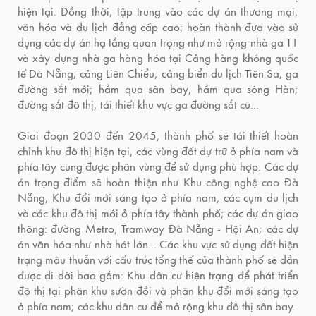
hiện tại. Đồng thời, tập trung vào các dự án thương mại,
văn hóa và du lịch đẳng cấp cao; hoàn thành đưa vào sử
dụng các dự án hạ tầng quan trọng như mở rộng nhà ga T1
và xây dựng nhà ga hàng hóa tại Cảng hàng không quốc
tế Đà Nẵng; cảng Liên Chiểu, cảng biển du lịch Tiên Sa; ga
đường sắt mới; hầm qua sân bay, hầm qua sông Hàn;
đường sắt đô thị, tái thiết khu vực ga đường sắt cũ...
Giai đoạn 2030 đến 2045, thành phố sẽ tái thiết hoàn
chỉnh khu đô thị hiện tại, các vùng đất dự trữ ở phía nam và
phía tây cũng được phân vùng để sử dụng phù hợp. Các dự
án trọng điểm sẽ hoàn thiện như Khu công nghệ cao Đà
Nẵng, Khu đổi mới sáng tạo ở phía nam, các cụm du lịch
và các khu đô thị mới ở phía tây thành phố; các dự án giao
thông: đường Metro, Tramway Đà Nẵng - Hội An; các dự
án văn hóa như nhà hát lớn... Các khu vực sử dụng đất hiện
trạng mâu thuẫn với cấu trúc tổng thế của thành phố sẽ dần
được di dời bao gồm: Khu dân cư hiện trạng để phát triển
đô thị tại phân khu sườn đồi và phân khu đổi mới sáng tạo
ở phía nam; các khu dân cư để mở rộng khu đô thị sân bay.