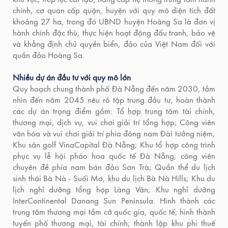
chính, cơ quan cấp quận, huyện với quy mô diện tích đất
khoảng 27 ha, trong đó UBND huyện Hoàng Sa là đơn vị
hành chính đặc thù, thực hiện hoạt động đấu tranh, bảo vệ
và khẳng định chủ quyền biển, đảo của Việt Nam đối với
quần đảo Hoàng Sa.
Nhiều dự án đầu tư với quy mô lớn
Quy hoạch chung thành phố Đà Nẵng đến năm 2030, tầm
nhìn đến năm 2045 nêu rõ tập trung đầu tư, hoàn thành
các dự án trọng điểm gồm: Tổ hợp trung tâm tài chính,
thương mại, dịch vụ, vui chơi giải trí tổng hợp; Công viên
văn hóa và vui chơi giải trí phía đông nam Đài tưởng niệm;
Khu sân golf VinaCapital Đà Nẵng; Khu tổ hợp công trình
phục vụ lễ hội pháo hoa quốc tế Đà Nẵng; công viên
chuyên đề phía nam bán đảo Sơn Trà; Quần thể du lịch
sinh thái Bà Nà - Suối Mơ, khu du lịch Bà Nà Hills; Khu du
lịch nghỉ dưỡng tổng hợp Làng Vân; Khu nghỉ dưỡng
InterContinental Danang Sun Peninsula. Hình thành các
trung tâm thương mại tầm cỡ quốc gia, quốc tế; hình thành
tuyến phố thương mại, tài chính; thành lập khu phi thuế