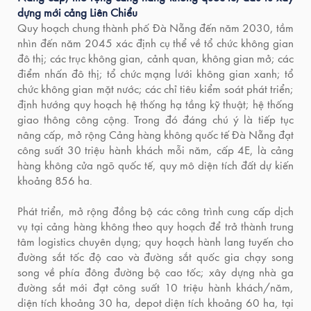
dựng mới cảng Liên Chiểu
Quy hoạch chung thành phố Đà Nẵng đến năm 2030, tầm
nhìn đến năm 2045 xác định cụ thể về tổ chức không gian
đô thị; các trục không gian, cảnh quan, không gian mở; các
điểm nhấn đô thị; tổ chức mạng lưới không gian xanh; tổ
chức không gian mặt nước; các chỉ tiêu kiểm soát phát triển;
định hướng quy hoạch hệ thống hạ tầng kỹ thuật; hệ thống
giao thông công cộng. Trong đó đáng chú ý là tiếp tục
nâng cấp, mở rộng Cảng hàng không quốc tế Đà Nẵng đạt
công suất 30 triệu hành khách mỗi năm, cấp 4E, là cảng
hàng không cửa ngõ quốc tế, quy mô diện tích đất dự kiến
khoảng 856 ha.
Phát triển, mở rộng đồng bộ các công trình cung cấp dịch
vụ tại cảng hàng không theo quy hoạch để trở thành trung
tâm logistics chuyên dụng; quy hoạch hành lang tuyến cho
đường sắt tốc độ cao và đường sắt quốc gia chạy song
song về phía đông đường bộ cao tốc; xây dựng nhà ga
đường sắt mới đạt công suất 10 triệu hành khách/năm,
diện tích khoảng 30 ha, depot diện tích khoảng 60 ha, tại