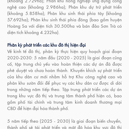
(khoảng 2.729ha); Phân khu nông nghiệp ứng dụng công
nghệ cao (khoảng 2.986ha); Phân khu dự trữ phát triển
(khoảng 5.858ha); Phân khu sinh thái phía tây (khoảng
57.692ha); Phân khu sinh thái phía đông (bao gồm huyện
Hoàng Sa với diện tích 30.500ha và bán đảo Sơn Trà có
diện tích khoảng 4.232ha).
Phân kỳ phát triển các khu đô thị hiện đại
Về kinh tế đô thị, phân kỳ thực hiện quy hoạch giai đoạn
2020-2030: 5 năm đầu (2020 - 2025) là giai đoạn củng
cố, tập trung chủ yếu vào hoàn thiện các dự án đã được
phê duyệt và chưa hoàn thành. Khuyến khích sự phát triển
của khu dân cư mới nhằm hỗ trợ Khu công nghệ cao và
phân khu sườn đồi để phục vụ các khu dân cư được di dời
trong những năm tiếp theo. Tập trung phát triển các dự án
trong khu vực đô thị và trung tâm thành phố hiện có, bao
gồm phố tài chính và trung tâm kinh doanh thương mại
CBD để hiện đại hóa thành phố.
5 năm tiếp theo (2025 - 2030) là giai đoạn biến chuyển,
thành phố sẽ tái phát triển và mật độ hóa khu vực đô thị