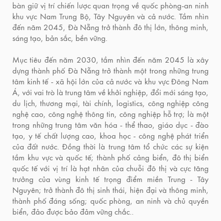
bàn giữ vị trí chiến lược quan trọng về quốc phòng-an ninh
khu vực Nam Trung Bộ, Tây Nguyên và cả nước. Tầm nhìn
đến năm 2045, Đà Nẵng trở thành đô thị lớn, thông minh,
sáng tạo, bản sắc, bền vững.
Mục tiêu đến năm 2030, tầm nhìn đến năm 2045 là xây
dựng thành phố Đà Nẵng trở thành một trong những trung
tâm kinh tế - xã hội lớn của cả nước và khu vực Đông Nam
Á, với vai trò là trung tâm về khởi nghiệp, đổi mới sáng tạo,
du lịch, thương mại, tài chính, logistics, công nghiệp công
nghệ cao, công nghệ thông tin, công nghiệp hỗ trợ; là một
trong những trung tâm văn hóa - thể thao, giáo dục - đào
tạo, y tế chất lượng cao, khoa học - công nghệ phát triển
của đất nước. Đồng thời là trung tâm tổ chức các sự kiện
tầm khu vực và quốc tế; thành phố cảng biển, đô thị biển
quốc tế với vị trí là hạt nhân của chuỗi đô thị và cực tăng
trưởng của vùng kinh tế trọng điểm miền Trung - Tây
Nguyên; trở thành đô thị sinh thái, hiện đại và thông minh,
thành phố đáng sống; quốc phòng, an ninh và chủ quyền
biển, đảo được bảo đảm vững chắc..