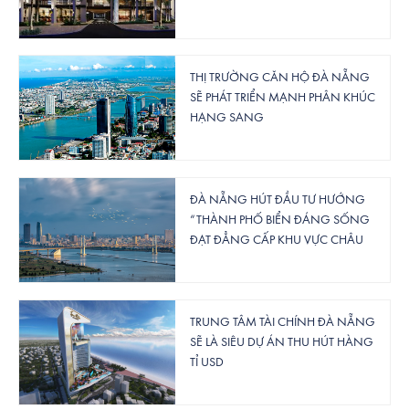
THỊ TRƯỜNG CĂN HỘ ĐÀ NẴNG
SẼ PHÁT TRIỂN MẠNH PHÂN KHÚC
HẠNG SANG
ĐÀ NẴNG HÚT ĐẦU TƯ HƯỚNG
“THÀNH PHỐ BIỂN ĐÁNG SỐNG
ĐẠT ĐẲNG CẤP KHU VỰC CHÂU
Á”
TRUNG TÂM TÀI CHÍNH ĐÀ NẴNG
SẼ LÀ SIÊU DỰ ÁN THU HÚT HÀNG
TỈ USD