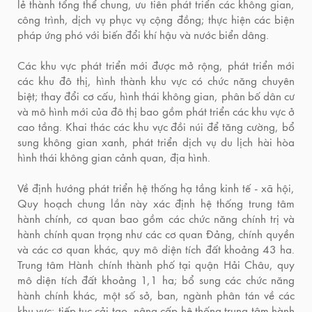
lẻ thành tổng thể chung, ưu tiên phát triển các không gian,
công trình, dịch vụ phục vụ cộng đồng; thực hiện các biện
pháp ứng phó với biến đổi khí hậu và nước biển dâng.
Các khu vực phát triển mới được mở rộng, phát triển mới
các khu đô thị, hình thành khu vực có chức năng chuyên
biệt; thay đổi cơ cấu, hình thái không gian, phân bố dân cư
và mô hình mới của đô thị bao gồm phát triển các khu vực ở
cao tầng. Khai thác các khu vực đồi núi để tăng cường, bổ
sung không gian xanh, phát triển dịch vụ du lịch hài hòa
hình thái không gian cảnh quan, địa hình.
Về định hướng phát triển hệ thống hạ tầng kinh tế - xã hội,
Quy hoạch chung lần này xác định hệ thống trung tâm
hành chính, cơ quan bao gồm các chức năng chính trị và
hành chính quan trọng như các cơ quan Đảng, chính quyền
và các cơ quan khác, quy mô diện tích đất khoảng 43 ha.
Trung tâm Hành chính thành phố tại quận Hải Châu, quy
mô diện tích đất khoảng 1,1 ha; bổ sung các chức năng
hành chính khác, một số sở, ban, ngành phân tán về các
khu vực; tiếp tục cải tạo, nâng cấp hệ thống trung tâm hành