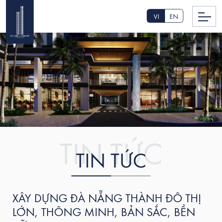
VI
EN
TIN TỨC
XÂY DỰNG ĐÀ NẴNG THÀNH ĐÔ THỊ
LỚN, THÔNG MINH, BẢN SẮC, BỀN