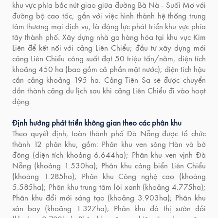
khu vực phía bắc nút giao giữa đường Bà Nà - Suối Mơ với
đường bộ cao tốc, gắn với việc hình thành hệ thống trung
tâm thương mại dịch vụ, là động lực phát triển khu vực phía
tây thành phố. Xây dựng nhà ga hàng hóa tại khu vực Kim
Liên để kết nối với cảng Liên Chiểu; đầu tư xây dựng mới
cảng Liên Chiểu công suất đạt 50 triệu tấn/năm, diện tích
khoảng 450 ha (bao gồm cả phần mặt nước); diện tích hậu
cần cảng khoảng 195 ha. Cảng Tiên Sa sẽ được chuyển
dần thành cảng du lịch sau khi cảng Liên Chiểu đi vào hoạt
động.
Định hướng phát triển không gian theo các phân khu
Theo quyết định, toàn thành phố Đà Nẵng được tổ chức
thành 12 phân khu, gồm: Phân khu ven sông Hàn và bờ
đông (diện tích khoảng 6.644ha); Phân khu ven vịnh Đà
Nẵng (khoảng 1.530ha); Phân khu cảng biển Liên Chiểu
(khoảng 1.285ha); Phân khu Công nghệ cao (khoảng
5.585ha); Phân khu trung tâm lõi xanh (khoảng 4.775ha);
Phân khu đổi mới sáng tạo (khoảng 3.903ha); Phân khu
sân bay (khoảng 1.327ha); Phân khu đô thị sườn đồi