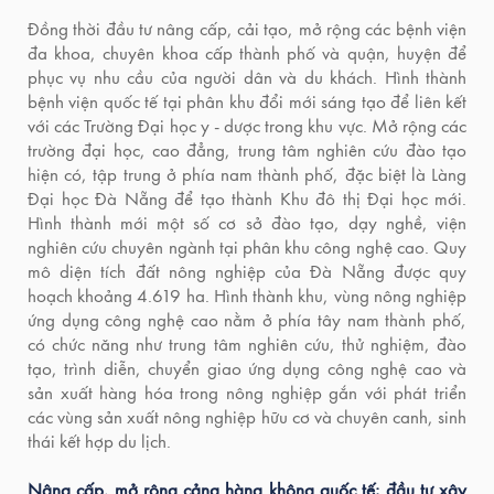
Đồng thời đầu tư nâng cấp, cải tạo, mở rộng các bệnh viện
đa khoa, chuyên khoa cấp thành phố và quận, huyện để
phục vụ nhu cầu của người dân và du khách. Hình thành
bệnh viện quốc tế tại phân khu đổi mới sáng tạo để liên kết
với các Trường Đại học y - dược trong khu vực. Mở rộng các
trường đại học, cao đẳng, trung tâm nghiên cứu đào tạo
hiện có, tập trung ở phía nam thành phố, đặc biệt là Làng
Đại học Đà Nẵng để tạo thành Khu đô thị Đại học mới.
Hình thành mới một số cơ sở đào tạo, dạy nghề, viện
nghiên cứu chuyên ngành tại phân khu công nghệ cao. Quy
mô diện tích đất nông nghiệp của Đà Nẵng được quy
hoạch khoảng 4.619 ha. Hình thành khu, vùng nông nghiệp
ứng dụng công nghệ cao nằm ở phía tây nam thành phố,
có chức năng như trung tâm nghiên cứu, thử nghiệm, đào
tạo, trình diễn, chuyển giao ứng dụng công nghệ cao và
sản xuất hàng hóa trong nông nghiệp gắn với phát triển
các vùng sản xuất nông nghiệp hữu cơ và chuyên canh, sinh
thái kết hợp du lịch.
Nâng cấp, mở rộng cảng hàng không quốc tế; đầu tư xây