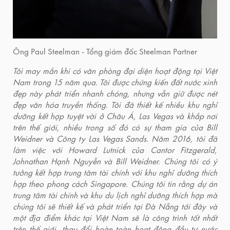
Ông Paul Steelman - Tổng giám đốc Steelman Partner
Tôi may mắn khi có văn phòng đại diện hoạt động tại Việt
Nam trong 15 năm qua. Tôi được chứng kiến đất nước xinh
đẹp này phát triển nhanh chóng, nhưng vẫn giữ được nét
đẹp văn hóa truyền thống. Tôi đã thiết kế nhiều khu nghỉ
dưỡng kết hợp tuyệt vời ở Châu Á, Las Vegas và khắp nơi
trên thế giới, nhiều trong số đó có sự tham gia của Bill
Weidner và Công ty Las Vegas Sands. Năm 2016, tôi đã
làm việc với Howard Lutnick của Cantor Fitzgerald,
Johnathan Hạnh Nguyễn và Bill Weidner. Chúng tôi có ý
tưởng kết hợp trung tâm tài chính với khu nghỉ dưỡng thích
hợp theo phong cách Singapore. Chúng tôi tin rằng dự án
trung tâm tài chính và khu du lịch nghỉ dưỡng thích hợp mà
chúng tôi sẽ thiết kế và phát triển tại Đà Nẵng tới đây và
một địa điểm khác tại Việt Nam sẽ là công trình tốt nhất
trên thế giới, thay đổi hoàn toàn hoạt động đầu tư nước