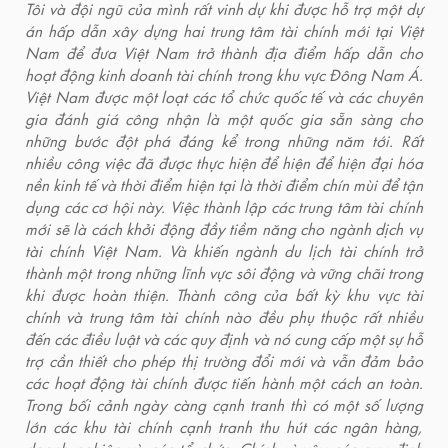
Tôi và đội ngũ của mình rất vinh dự khi được hỗ trợ một dự
án hấp dẫn xây dựng hai trung tâm tài chính mới tại Việt
Nam để đưa Việt Nam trở thành địa điểm hấp dẫn cho
hoạt động kinh doanh tài chính trong khu vực Đông Nam Á.
Việt Nam được một loạt các tổ chức quốc tế và các chuyên
gia đánh giá công nhận là một quốc gia sẵn sàng cho
những bước đột phá đáng kể trong những năm tới. Rất
nhiều công việc đã được thực hiện để hiện để hiện đại hóa
nền kinh tế và thời điểm hiện tại là thời điểm chín mùi để tận
dụng các cơ hội này. Việc thành lập các trung tâm tài chính
mới sẽ là cách khởi động đầy tiềm năng cho ngành dịch vụ
tài chính Việt Nam. Và khiến ngành du lịch tài chính trở
thành một trong những lĩnh vực sôi động và vững chãi trong
khi được hoàn thiện. Thành công của bất kỳ khu vực tài
chính và trung tâm tài chính nào đều phụ thuộc rất nhiều
đến các điều luật và các quy định và nó cung cấp một sự hỗ
trợ cần thiết cho phép thị trường đổi mới và vẫn đảm bảo
các hoạt động tài chính được tiến hành một cách an toàn.
Trong bối cảnh ngày càng cạnh tranh thì có một số lượng
lớn các khu tài chính cạnh tranh thu hút các ngân hàng,