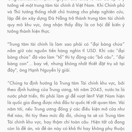
tưởng về một trung tâm tài chính ở Việt Nam. Khi Chính phủ
và Thủ tướng thống nhất chủ trương cho phép nghiên cứu,
lập đề án xây dựng Đà Nẵng trở thành trung tâm tài chính
quy mô khu vực, ông nhận thấy đây là cơ hội để biến ý
tưởng thành hiện thực.
"Trung tâm tài chính là làm sao phải có “đại bàng chúa”
nắm giữ các nguồn tiền hàng nghìn tỉ USD. Khi các “đại
bàng chúa” đã vào làm “tổ” thì tự động các “bồ câu”, “đại
bàng con”… bay về, nhưng không nhất thiết đặt trụ sở tại
đây", ông Hạnh Nguyễn lý giải.
“Chúng ta định hướng là Trung tâm Tài chính khu vực, bởi
theo định hướng của Trung ương, tới năm 2045, nước ta là
nước phát triển, thì phải làm gì để vượt lên? Việt Nam hiện
là quốc gia đang được nhà đầu tư quốc tế rất quan tâm. Vài
năm tới, nếu Trung ương đồng ý các điều kiện mở cửa như
thế nào, thì tùy theo mức độ đó, chúng ta sẽ có Trung tâm
Tài chính khu vực, hay thậm chí toàn cầu. Hiện tất cả đang
còn là đề án, và đề án này có khả thi hay không phụ thuộc