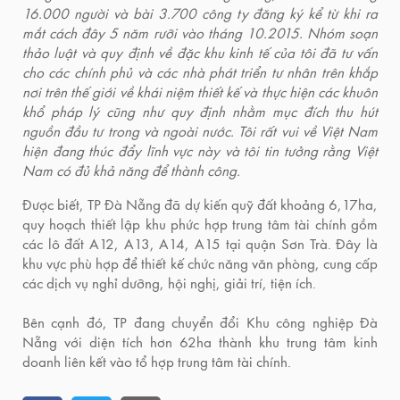
16.000 người và bài 3.700 công ty đăng ký kể từ khi ra
mắt cách đây 5 năm rưỡi vào tháng 10.2015. Nhóm soạn
thảo luật và quy định về đặc khu kinh tế của tôi đã tư vấn
cho các chính phủ và các nhà phát triển tư nhân trên khắp
nơi trên thế giới về khái niệm thiết kế và thực hiện các khuôn
khổ pháp lý cũng như quy định nhằm mục đích thu hút
nguồn đầu tư trong và ngoài nước. Tôi rất vui về Việt Nam
hiện đang thúc đẩy lĩnh vực này và tôi tin tưởng rằng Việt
Nam có đủ khả năng để thành công.
Được biết, TP Đà Nẵng đã dự kiến quỹ đất khoảng 6,17ha,
quy hoạch thiết lập khu phức hợp trung tâm tài chính gồm
các lô đất A12, A13, A14, A15 tại quận Sơn Trà. Đây là
khu vực phù hợp để thiết kế chức năng văn phòng, cung cấp
các dịch vụ nghỉ dưỡng, hội nghị, giải trí, tiện ích.
Bên cạnh đó, TP đang chuyển đổi Khu công nghiệp Đà
Nẵng với diện tích hơn 62ha thành khu trung tâm kinh
doanh liên kết vào tổ hợp trung tâm tài chính.