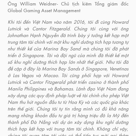
Ông William Weidner- Chủ tịch kiêm Tổng giám đốc
Global Gaming Asset Management
Khi tôi đến Việt Nam vào năm 2016, tôi đi cùng Howard
Lutnick và Cantor Fitzgerald. Chúng tôi cùng với ông
Johnathan Hạnh Nguyễn đã trình bày ý tưởng kết hợp một
trung tâm tài chính với một khu nghỉ dưỡng tích hợp tương tự
như thiết kế của Marina Bay Sand mà chúng tôi đã phát
triển ở Singapore. Tôi và đội ngũ của mình đã thiết kế một
số khu nghỉ dưỡng thích hợp lớn nhất thế giới. Như tôi đã
đề cập ở đây là Marina Bay Sands ở Singapore, Venetinas
ở Las Vegas và Macao. Tôi cũng phối hợp với Howard
Lutnick và Cantor Fitzgerald phát triển casino ở thành phố
Manila Philippines và Bahamas. Lãnh đạo Việt Nam đang
xây dựng các quy định pháp luật về tài chính cho phép Việt
Nam thu hút nguồn đầu tư từ Hoa Kỳ và các quốc gia khác
trên thế giới. Chúng tôi tự tin rằng mình có đủ khả năng
mang những khoản đầu tư giá trị hàng triệu đô la Mỹ đến
thành phố Đà Nẵng với dự án xây dựng khu nghỉ dưỡng
thích hợp kết hợp với trung tâm tài chính. Không chỉ vậy,
chúng tôi quan tâm tới việc có thể tiếp tục mời gọi thêm