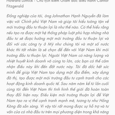
Howard Lutnick - Chủ tịch kiêm Giám đốc điều hành Cantor
Fitzgerald
Đồng nghiệp của tôi, ông Johnathan Hạnh Nguyễn đã làm
việc với Chính phủ Việt Nam và giúp tôi hiểu tường tận về
môi trường đầu tư thuận lợi là như thế nào. Có thể hiểu rằng
nếu tạo ra được một hệ thống pháp luật phù hợp những nhà
đầu tư sẽ được hưởng một môi trường đầu tư thuận lợi và
đối với các công ty ở Mỹ như chúng tôi và một số nước
khác thì tất nhiên là sẽ chọn để đến với Việt Nam khi môi
trường đầu tư thuận lợi. Người Việt Nam có năng lượng và
nhiệt huyết kinh doanh vô cùng to lớn, các bạn có thể cảm
nhận điều này khi đến đất nước này. Tôi đã dốc hết sức
mình để giúp Việt Nam tạo dựng một địa điểm, xây dựng
đô thị, tạo được một môi trường đầu tư cạnh tranh cho các
hoạt động kinh doanh quốc tế. Sau năm năm kể từ lần cuối
cùng tôi đến Việt Nam thì tình hình thế giới đã hoàn toàn
thay đổi hiện nay. Điều kiện môi trường thuận lợi để Việt
Nam tạo ra vị thế cạnh tranh mạnh mẽ, tương tự như Hồng
Kông đã sẵn sàng. Vì vậy tôi rất mong được sự hỗ trợ và tư
vấn của có nhà đầu tư trên mọi phương diện trong khả năng