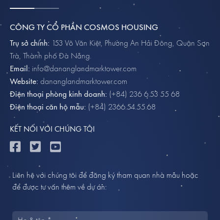
CÔNG TY CỔ PHẦN COSMOS HOUSING
Trụ sở chính:
153 Võ Văn Kiệt, Phường An Hải Đông, Quận Sơn
Trà, Thành phố Đà Nẵng.
Email:
info@dananglandmarktower.com
Website:
dananglandmarktower.com
Điện thoại phòng kinh doanh:
(+84) 236 6.53 55 68
Điện thoại căn hộ mẫu:
(+84) 2366.54.55.68
KẾT NỐI VỚI CHÚNG TÔI
Liên hệ với chúng tôi để đăng ký tham quan nhà mẫu hoặc
để được tư vấn thêm về dự án: