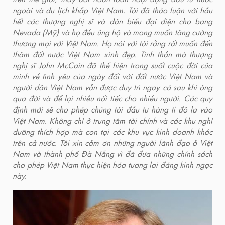
ngoài và du lịch khắp Việt Nam. Tôi đã thảo luận với hầu
hết các thượng nghị sĩ và dân biểu đại diện cho bang
Nevada (Mỹ) và họ đều ủng hộ và mong muốn tăng cường
thương mại với Việt Nam. Họ nói với tôi rằng rất muốn đến
thăm đất nước Việt Nam xinh đẹp. Tinh thần mà thượng
nghị sĩ John McCain đã thể hiện trong suốt cuộc đời của
mình về tình yêu của ngày đối với đất nước Việt Nam và
người dân Việt Nam vẫn được duy trì ngay cả sau khi ông
qua đời và để lại nhiều nối tiếc cho nhiều người. Các quy
định mới sẽ cho phép chúng tôi đầu tư hàng tỉ đô la vào
Việt Nam. Không chỉ ở trung tâm tài chính và các khu nghỉ
dưỡng thích hợp mà con tại các khu vực kinh doanh khác
trên cả nước. Tôi xin cảm ơn những người lãnh đạo ở Việt
Nam và thành phố Đà Nẵng vì đã đưa những chính sách
cho phép Việt Nam thực hiện hóa tương lai đáng kinh ngạc
này.