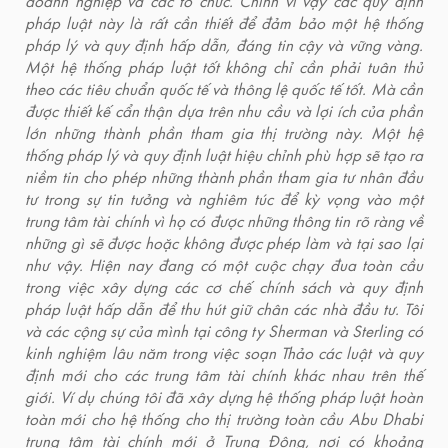
doanh nghiệp và các tổ chức. Chính vì vậy các quy định
pháp luật này là rất cần thiết để đảm bảo một hệ thống
pháp lý và quy định hấp dẫn, đáng tin cậy và vững vàng.
Một hệ thống pháp luật tốt không chỉ cần phải tuân thủ
theo các tiêu chuẩn quốc tế và thông lệ quốc tế tốt. Mà cần
được thiết kế cẩn thận dựa trên nhu cầu và lợi ích của phần
lớn những thành phần tham gia thị trường này. Một hệ
thống pháp lý và quy định luật hiệu chỉnh phù hợp sẽ tạo ra
niềm tin cho phép những thành phần tham gia tư nhân đầu
tư trong sự tin tưởng và nghiêm túc để kỳ vọng vào một
trung tâm tài chính vì họ có được những thông tin rõ ràng về
những gì sẽ được hoặc không được phép làm và tại sao lại
như vậy. Hiện nay đang có một cuộc chạy đua toàn cầu
trong việc xây dựng các cơ chế chính sách và quy định
pháp luật hấp dẫn để thu hút giữ chân các nhà đầu tư. Tôi
và các cộng sự của mình tại công ty Sherman và Sterling có
kinh nghiệm lâu năm trong việc soạn Thảo các luật và quy
định mới cho các trung tâm tài chính khác nhau trên thế
giới. Ví dụ chúng tôi đã xây dựng hệ thống pháp luật hoàn
toàn mới cho hệ thống cho thị trường toàn cầu Abu Dhabi
trung tâm tài chính mới ở Trung Đông, nơi có khoảng