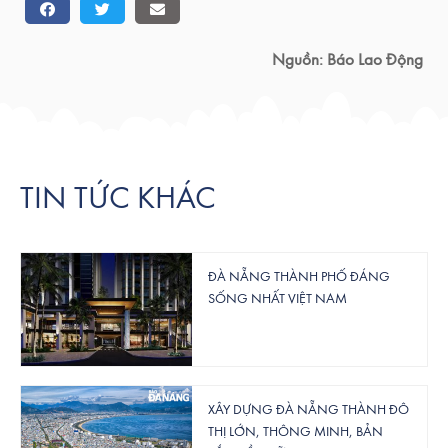
Nguồn: Báo Lao Động
TIN TỨC KHÁC
ĐÀ NẴNG THÀNH PHỐ ĐÁNG
SỐNG NHẤT VIỆT NAM
XÂY DỰNG ĐÀ NẴNG THÀNH ĐÔ
THỊ LỚN, THÔNG MINH, BẢN