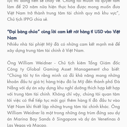
lục thì dòng tiền sẽ chảy về. Chúng tôi muốn và quyết tâm
làm để 20 năm nữa hiện thực hóa được mong muốn đưa
Việt Nam trở thành trung tâm tài chính quy mô khu vực”,
Chủ tịch IPPG chia sẻ.
“Đại bàng chúa” cùng lời cam kết rót hàng tỉ USD vào Việt
Nam
Nhiều nhà tài phiệt Mỹ đã có những cam kết mạnh mẽ để
xây dựng trung tâm tài chính ở Việt Nam.
Ông William Weidner - Chủ tịch kiêm Tổng Giám đốc
Công ty Global Gaming Asset Management cho biết:
“Chúng tôi tự tin rằng mình có đủ khả năng mang những
khoản đầu tư giá trị hàng triệu đô la Mỹ đến thành phố Đà
Nẵng với dự án xây dựng khu nghỉ dưỡng thích hợp kết hợp
với trung tâm tài chính. Không chỉ vậy, chúng tôi quan tâm
tới việc có thể tiếp tục mời gọi thêm hàng tỉ đô đầu tư vào
Việt Nam khi thiết lập những trung tâm tài chính khác. Ông
William Weidner là một trong những ông trùm đứng sau dự
án Marina Bay Sands ở Singapore và dự án Venetinas ở
Las Vegas và Macao.