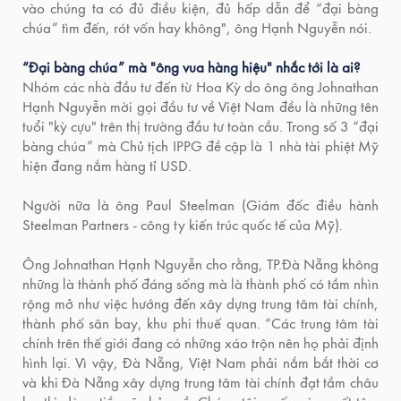
vào chúng ta có đủ điều kiện, đủ hấp dẫn để “đại bàng
chúa” tìm đến, rót vốn hay không", ông Hạnh Nguyễn nói.
“Đại bàng chúa” mà "ông vua hàng hiệu" nhắc tới là ai?
Nhóm các nhà đầu tư đến từ Hoa Kỳ do ông ông Johnathan
Hạnh Nguyễn mời gọi đầu tư về Việt Nam đều là những tên
tuổi "kỳ cựu" trên thị trường đầu tư toàn cầu. Trong số 3 “đại
bàng chúa” mà Chủ tịch IPPG đề cập là 1 nhà tài phiệt Mỹ
hiện đang nắm hàng tỉ USD.
Người nữa là ông Paul Steelman (Giám đốc điều hành
Steelman Partners - công ty kiến trúc quốc tế của Mỹ).
Ông Johnathan Hạnh Nguyễn cho rằng, TP.Đà Nẵng không
những là thành phố đáng sống mà là thành phố có tầm nhìn
rộng mở như việc hướng đến xây dựng trung tâm tài chính,
thành phố sân bay, khu phi thuế quan. “Các trung tâm tài
chính trên thế giới đang có những xáo trộn nên họ phải định
hình lại. Vì vậy, Đà Nẵng, Việt Nam phải nắm bắt thời cơ
và khi Đà Nẵng xây dựng trung tâm tài chính đạt tầm châu