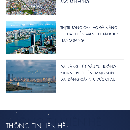
SẮC, BỀN VỮNG
THỊ TRƯỜNG CĂN HỘ ĐÀ NẴNG
SẼ PHÁT TRIỂN MẠNH PHÂN KHÚC
HẠNG SANG
ĐÀ NẴNG HÚT ĐẦU TƯ HƯỚNG
“THÀNH PHỐ BIỂN ĐÁNG SỐNG
ĐẠT ĐẲNG CẤP KHU VỰC CHÂU
Á”
THÔNG TIN LIÊN HỆ