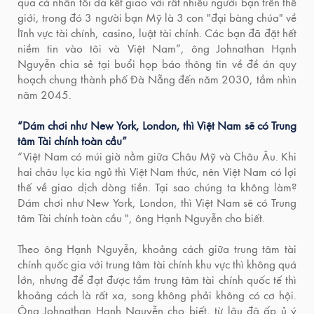
qua cá nhân tôi đã kết giao với rất nhiều người bạn trên thế
giới, trong đó 3 người bạn Mỹ là 3 con "đại bàng chúa" về
lĩnh vực tài chính, casino, luật tài chính. Các bạn đã đặt hết
niềm tin vào tôi và Việt Nam”, ông Johnathan Hạnh
Nguyễn chia sẻ tại buổi họp báo thông tin về đề án quy
hoạch chung thành phố Đà Nẵng đến năm 2030, tầm nhìn
năm 2045.
“Dám chơi như New York, London, thì Việt Nam sẽ có Trung
tâm Tài chính toàn cầu”
“Việt Nam có múi giờ nằm giữa Châu Mỹ và Châu Âu. Khi
hai châu lục kia ngủ thì Việt Nam thức, nên Việt Nam có lợi
thế về giao dịch dòng tiền. Tại sao chúng ta không làm?
Dám chơi như New York, London, thì Việt Nam sẽ có Trung
tâm Tài chính toàn cầu ", ông Hạnh Nguyễn cho biết.
Theo ông Hạnh Nguyễn, khoảng cách giữa trung tâm tài
chính quốc gia với trung tâm tài chính khu vực thì không quá
lớn, nhưng để đạt được tầm trung tâm tài chính quốc tế thì
khoảng cách là rất xa, song không phải không có cơ hội.
Ông Johnathan Hạnh Nguyễn cho biết, từ lâu đã ấp ủ ý