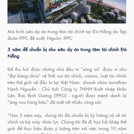
Mô hình siêu dự án trung tâm tài chính tại Đà Nẵng do Tập
đoàn IPPC đề xuất. Nguồn: IPPC
5 năm để chuẩn bị cho siêu dự án trung tâm tài chính Đà
Nẵng
Để thu hút được những nhà đầu tư “sừng sỏ” được ví như
"đại bàng chúa" về lĩnh vực tài chính, casino, luật tài chính
trên thế giới về đầu tư tại Việt Nam, doanh nhân Jonathan
Hạnh Nguyễn - Chủ tịch Công ty TNHH Xuất nhập khẩu
Liên Thái Bình Dương (IPPG) - người được mệnh danh là
“ông vua hàng hiệu” đã mất rất nhiều công sức.
“Hơn 5 năm nay, chúng tôi đã chuẩn bị kỹ lưỡng cả về tài
chính và bộ máy nhân lực. Chúng tôi đã đi học hỏi khắp thế
giới để thực hiện được ý tưởng trên với việc trong 10 năm