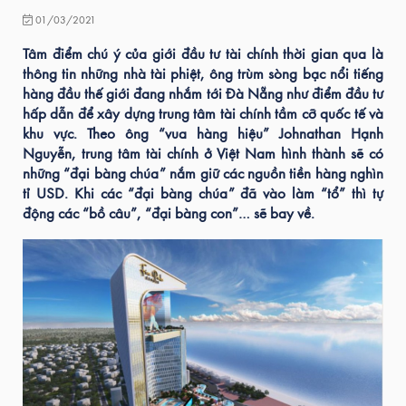
01/03/2021
Tâm điểm chú ý của giới đầu tư tài chính thời gian qua là
thông tin những nhà tài phiệt, ông trùm sòng bạc nổi tiếng
hàng đầu thế giới đang nhắm tới Đà Nẵng như điểm đầu tư
hấp dẫn để xây dựng trung tâm tài chính tầm cỡ quốc tế và
khu vực. Theo ông “vua hàng hiệu” Johnathan Hạnh
Nguyễn, trung tâm tài chính ở Việt Nam hình thành sẽ có
những “đại bàng chúa” nắm giữ các nguồn tiền hàng nghìn
tỉ USD. Khi các “đại bàng chúa” đã vào làm “tổ” thì tự
động các “bồ câu”, “đại bàng con”… sẽ bay về.