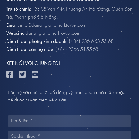
Trụ sở chính:
153 Võ Văn Kiệt, Phường An Hải Đông, Quận Sơn
Trà, Thành phố Đà Nẵng.
Email:
info@dananglandmarktower.com
Website:
dananglandmarktower.com
Điện thoại phòng kinh doanh:
(+84) 236 6.53 55 68
Điện thoại căn hộ mẫu:
(+84) 2366.54.55.68
KẾT NỐI VỚI CHÚNG TÔI
Liên hệ với chúng tôi để đăng ký tham quan nhà mẫu hoặc
để được tư vấn thêm về dự án: