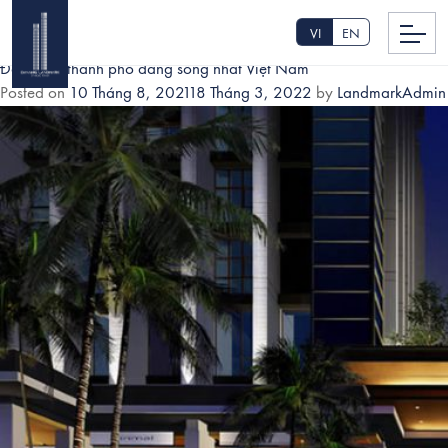
DANH MỤC:
TIN TỨC
VI
EN
Đà Nẵng thành phố đáng sống nhất Việt Nam
Posted on
10 Tháng 8, 2021
18 Tháng 3, 2022
by
LandmarkAdmin