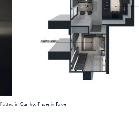
Điều
Posted in
Căn hộ
,
Phoenix Tower
hướng
bài
viết